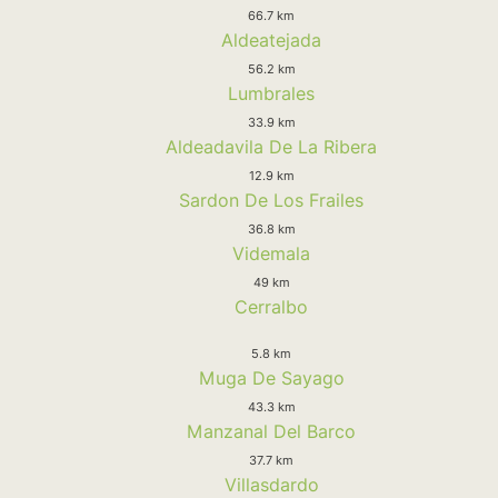
66.7 km
Aldeatejada
56.2 km
Lumbrales
33.9 km
Aldeadavila De La Ribera
12.9 km
Sardon De Los Frailes
36.8 km
Videmala
49 km
Cerralbo
5.8 km
Muga De Sayago
43.3 km
Manzanal Del Barco
37.7 km
Villasdardo