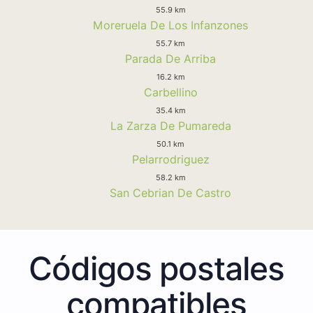
55.9 km
Moreruela De Los Infanzones
55.7 km
Parada De Arriba
16.2 km
Carbellino
35.4 km
La Zarza De Pumareda
50.1 km
Pelarrodriguez
58.2 km
San Cebrian De Castro
Códigos postales
compatibles