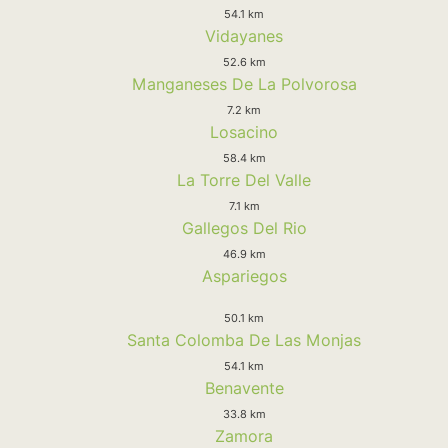
54.1 km
Vidayanes
52.6 km
Manganeses De La Polvorosa
7.2 km
Losacino
58.4 km
La Torre Del Valle
7.1 km
Gallegos Del Rio
46.9 km
Aspariegos
50.1 km
Santa Colomba De Las Monjas
54.1 km
Benavente
33.8 km
Zamora