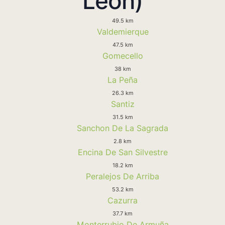
Leon)
49.5 km
Valdemierque
47.5 km
Gomecello
38 km
La Peña
26.3 km
Santiz
31.5 km
Sanchon De La Sagrada
2.8 km
Encina De San Silvestre
18.2 km
Peralejos De Arriba
53.2 km
Cazurra
37.7 km
Monterrubio De Armuña