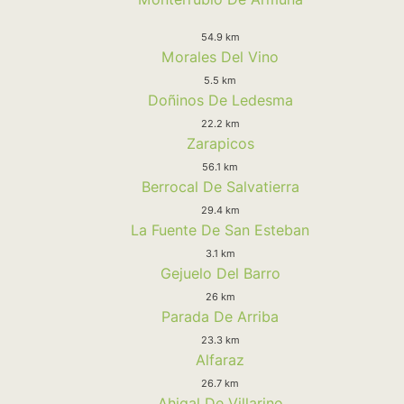
54.9 km
Morales Del Vino
5.5 km
Doñinos De Ledesma
22.2 km
Zarapicos
56.1 km
Berrocal De Salvatierra
29.4 km
La Fuente De San Esteban
3.1 km
Gejuelo Del Barro
26 km
Parada De Arriba
23.3 km
Alfaraz
26.7 km
Ahigal De Villarino