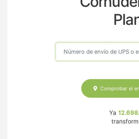
Cornudel
Pla
Comprobar el e
Ya
12.698
transfor