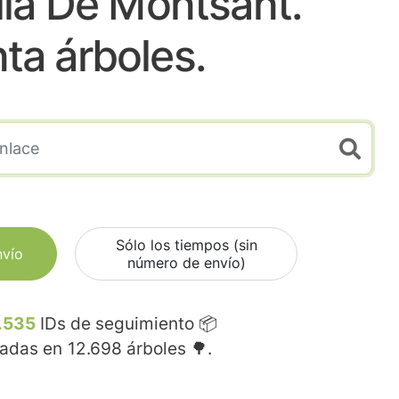
la De Montsant.
nta árboles.
Sólo los tiempos (sin
nvío
número de envío)
.535
IDs de seguimiento 📦
madas en
12.698
árboles 🌳.