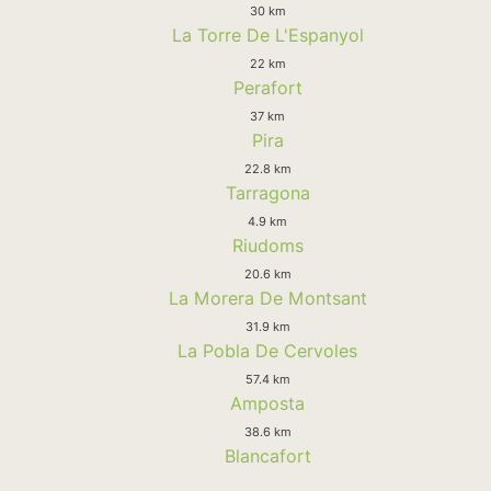
30 km
La Torre De L'Espanyol
22 km
Perafort
37 km
Pira
22.8 km
Tarragona
4.9 km
Riudoms
20.6 km
La Morera De Montsant
31.9 km
La Pobla De Cervoles
57.4 km
Amposta
38.6 km
Blancafort