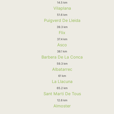
14.5 km
Vilaplana
51.6 km
Puigverd De Lleida
39.3 km
Flix
37.4 km
Asco
38.1 km
Barbera De La Conca
59.3 km
Albatarrec
61 km
La Llacuna
65.2 km
Sant Marti De Tous
12.6 km
Almoster