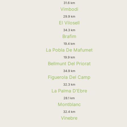
31.6 km
Vimbodi
29.9 km
El Vilosell
34.3 km
Brafim
19.4 km
La Pobla De Mafumet
19.9 km
Bellmunt Del Priorat
34.9 km
Figuerola Del Camp
32.3 km
La Palma D'Ebre
28.1 km
Montblanc
32.4 km
Vinebre