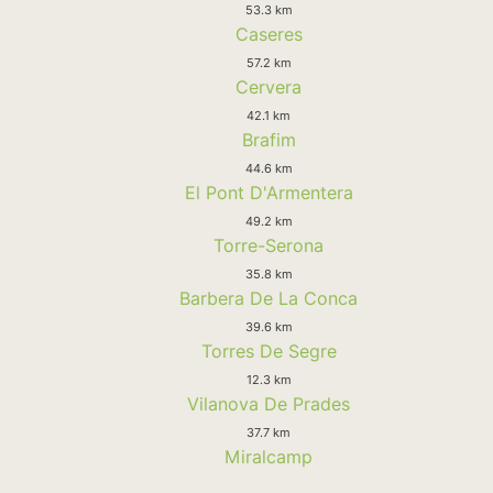
53.3 km
Caseres
57.2 km
Cervera
42.1 km
Brafim
44.6 km
El Pont D'Armentera
49.2 km
Torre-Serona
35.8 km
Barbera De La Conca
39.6 km
Torres De Segre
12.3 km
Vilanova De Prades
37.7 km
Miralcamp