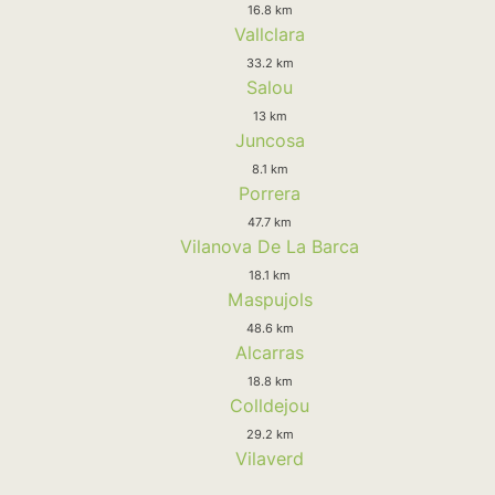
16.8 km
Vallclara
33.2 km
Salou
13 km
Juncosa
8.1 km
Porrera
47.7 km
Vilanova De La Barca
18.1 km
Maspujols
48.6 km
Alcarras
18.8 km
Colldejou
29.2 km
Vilaverd