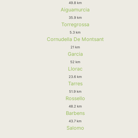
49.8 km
Aiguamurcia
35.9 km
Torregrossa
5.3 km
Cornudella De Montsant
21 km
Garcia
52 km
Llorac
23.6 km
Tarres
51.9 km
Rossello
48.2 km
Barbens
43.7 km
Salomo