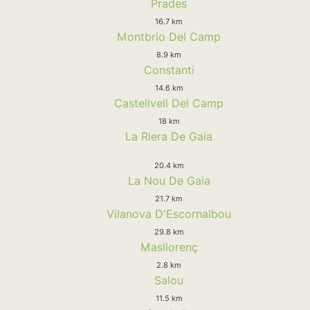
Prades
16.7 km
Montbrio Del Camp
8.9 km
Constanti
14.6 km
Castellvell Del Camp
18 km
La Riera De Gaia
20.4 km
La Nou De Gaia
21.7 km
Vilanova D'Escornalbou
29.8 km
Masllorenç
2.8 km
Salou
11.5 km