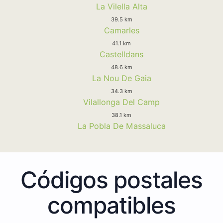
La Vilella Alta
39.5 km
Camarles
41.1 km
Castelldans
48.6 km
La Nou De Gaia
34.3 km
Vilallonga Del Camp
38.1 km
La Pobla De Massaluca
Códigos postales
compatibles