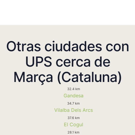
Otras ciudades con
UPS cerca de
Marça (Cataluna)
32.4 km
Gandesa
34.7 km
Vilalba Dels Arcs
37.6 km
El Cogul
28.1 km