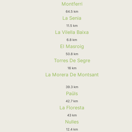
Montferri
64.5 km
La Senia
11.5 km
La Vilella Baixa
6.8 km
El Masroig
50.8 km
Torres De Segre
16 km
La Morera De Montsant
39.3 km
Paüls
42.7 km
La Floresta
43 km
Nulles
12.4 km