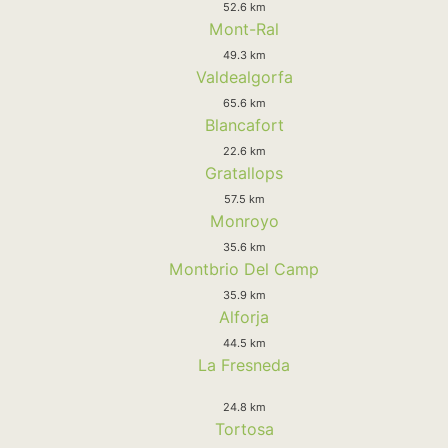
52.6 km
Mont-Ral
49.3 km
Valdealgorfa
65.6 km
Blancafort
22.6 km
Gratallops
57.5 km
Monroyo
35.6 km
Montbrio Del Camp
35.9 km
Alforja
44.5 km
La Fresneda
24.8 km
Tortosa