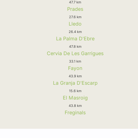
47.7 km
Prades
27.6 km
Lledo
26.4 km
La Palma D'Ebre
47.8 km
Cervia De Les Garrigues
33.1 km
Fayon
43.9 km
La Granja D'Escarp
15.6 km
El Masroig
43.8 km
Freginals