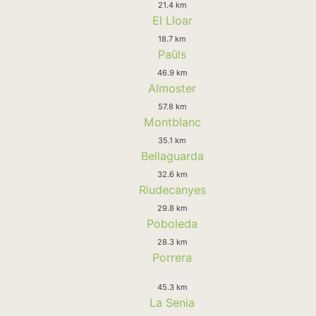
21.4 km
El Lloar
18.7 km
Paüls
46.9 km
Almoster
57.8 km
Montblanc
35.1 km
Bellaguarda
32.6 km
Riudecanyes
29.8 km
Poboleda
28.3 km
Porrera
45.3 km
La Senia