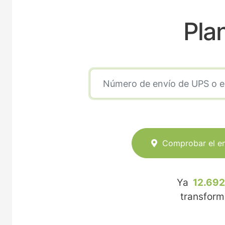
Pla
Comprobar el e
Ya
12.692
transfor