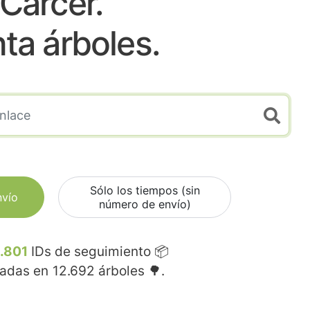
Carcer.
nta árboles.
Sólo los tiempos (sin
nvío
número de envío)
.801
IDs de seguimiento 📦
madas en
12.692
árboles 🌳.