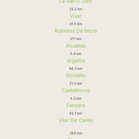
La Vall D'Uixo
25.2 km
Viver
31.5 km
Rubielos De Mora
37.1 km
Alcublas
5.4 km
Argelita
60.3 km
Domeño
21.2 km
Castellnovo
4.3 km
Fanzara
43.7 km
Vilar De Canes
19.6 km