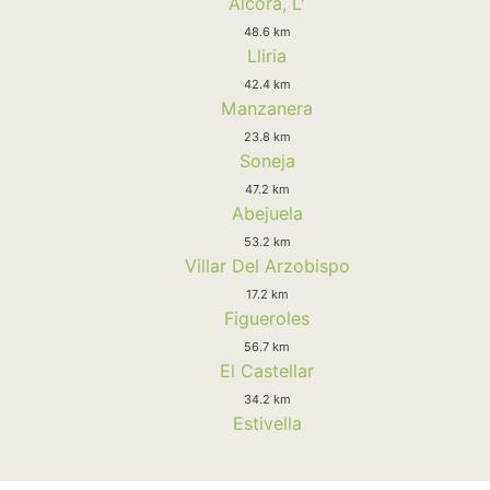
Alcora, L'
48.6 km
Lliria
42.4 km
Manzanera
23.8 km
Soneja
47.2 km
Abejuela
53.2 km
Villar Del Arzobispo
17.2 km
Figueroles
56.7 km
El Castellar
34.2 km
Estivella