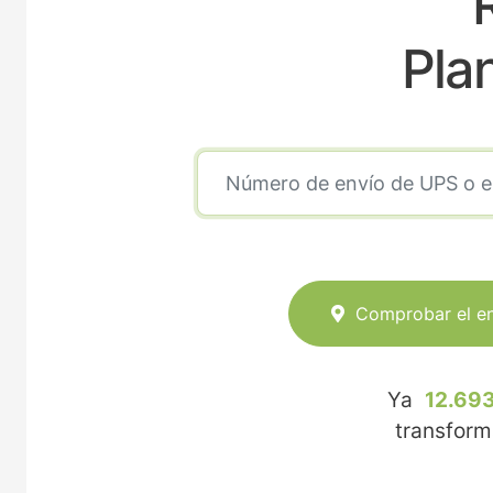
Pla
Comprobar el e
Ya
12.693
transfor