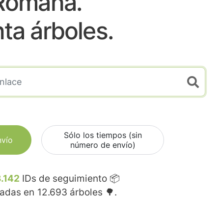
Romana.
nta árboles.
Sólo los tiempos (sin
nvío
número de envío)
.142
IDs de seguimiento 📦
madas en
12.693
árboles 🌳.