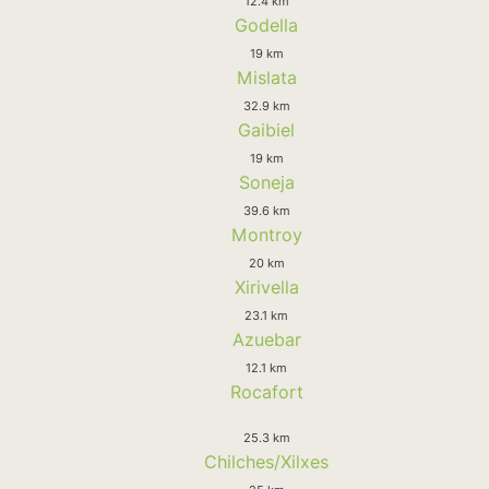
12.4 km
Godella
19 km
Mislata
32.9 km
Gaibiel
19 km
Soneja
39.6 km
Montroy
20 km
Xirivella
23.1 km
Azuebar
12.1 km
Rocafort
25.3 km
Chilches/Xilxes