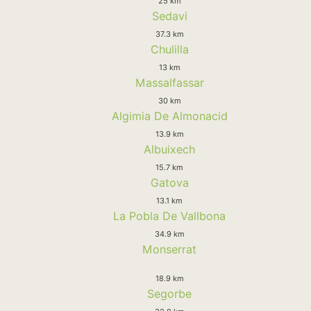
25 km
Sedavi
37.3 km
Chulilla
13 km
Massalfassar
30 km
Algimia De Almonacid
13.9 km
Albuixech
15.7 km
Gatova
13.1 km
La Pobla De Vallbona
34.9 km
Monserrat
18.9 km
Segorbe