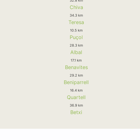
32.8 km
Chiva
34.3 km
Teresa
10.5 km
Puçol
28.3 km
Albal
17.1 km
Benavites
29.2 km
Beniparrell
16.4 km
Quartell
36.9 km
Betxi