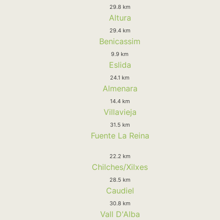
29.8 km
Altura
29.4 km
Benicassim
9.9 km
Eslida
24.1 km
Almenara
14.4 km
Villavieja
31.5 km
Fuente La Reina
22.2 km
Chilches/Xilxes
28.5 km
Caudiel
30.8 km
Vall D'Alba