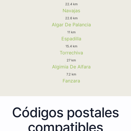
22.4 km
Navajas
22.6 km
Algar De Palancia
11 km
Espadilla
15.4 km
Torrechiva
27 km
Algimia De Alfara
7.2 km
Fanzara
Códigos postales
compatibles