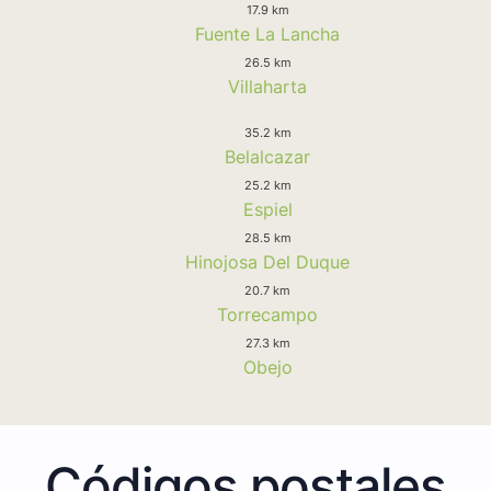
17.9 km
Fuente La Lancha
26.5 km
Villaharta
35.2 km
Belalcazar
25.2 km
Espiel
28.5 km
Hinojosa Del Duque
20.7 km
Torrecampo
27.3 km
Obejo
Códigos postales