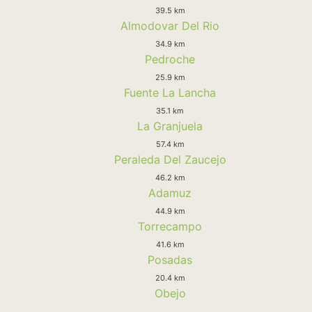
39.5 km
Almodovar Del Rio
34.9 km
Pedroche
25.9 km
Fuente La Lancha
35.1 km
La Granjuela
57.4 km
Peraleda Del Zaucejo
46.2 km
Adamuz
44.9 km
Torrecampo
41.6 km
Posadas
20.4 km
Obejo