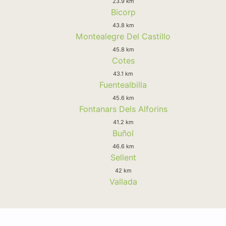
23.9 km
Bicorp
43.8 km
Montealegre Del Castillo
45.8 km
Cotes
43.1 km
Fuentealbilla
45.6 km
Fontanars Dels Alforins
41.2 km
Buñol
46.6 km
Sellent
42 km
Vallada