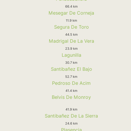
66.4 km
Mesegar De Corneja
11.9 km
Segura De Toro
44.5 km
Madrigal De La Vera
23.9 km
Lagunilla
30.7 km
Santibañez El Bajo
52.7 km
Pedroso De Acim
41.4 km
Belvis De Monroy
41.9 km
Santibañez De La Sierra
24.6 km
Plasencia