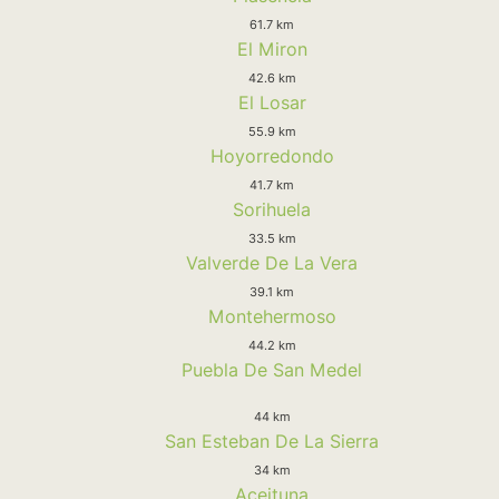
61.7 km
El Miron
42.6 km
El Losar
55.9 km
Hoyorredondo
41.7 km
Sorihuela
33.5 km
Valverde De La Vera
39.1 km
Montehermoso
44.2 km
Puebla De San Medel
44 km
San Esteban De La Sierra
34 km
Aceituna