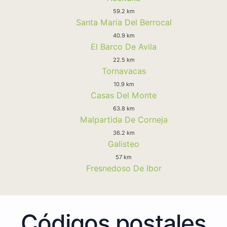
59.2 km
Santa Maria Del Berrocal
40.9 km
El Barco De Avila
22.5 km
Tornavacas
10.9 km
Casas Del Monte
63.8 km
Malpartida De Corneja
36.2 km
Galisteo
57 km
Fresnedoso De Ibor
Códigos postales