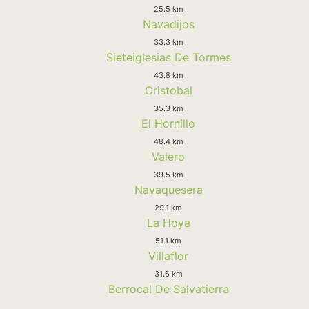
25.5 km
Navadijos
33.3 km
Sieteiglesias De Tormes
43.8 km
Cristobal
35.3 km
El Hornillo
48.4 km
Valero
39.5 km
Navaquesera
29.1 km
La Hoya
51.1 km
Villaflor
31.6 km
Berrocal De Salvatierra