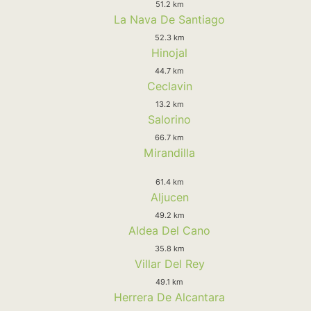
51.2 km
La Nava De Santiago
52.3 km
Hinojal
44.7 km
Ceclavin
13.2 km
Salorino
66.7 km
Mirandilla
61.4 km
Aljucen
49.2 km
Aldea Del Cano
35.8 km
Villar Del Rey
49.1 km
Herrera De Alcantara