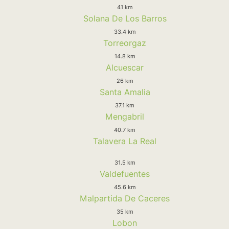
41 km
Solana De Los Barros
33.4 km
Torreorgaz
14.8 km
Alcuescar
26 km
Santa Amalia
37.1 km
Mengabril
40.7 km
Talavera La Real
31.5 km
Valdefuentes
45.6 km
Malpartida De Caceres
35 km
Lobon