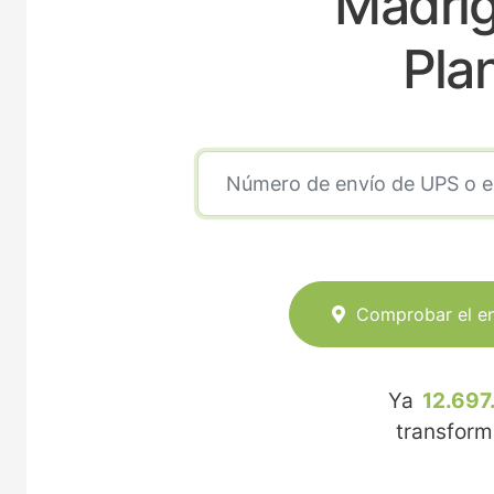
Madrig
Pla
Comprobar el e
Ya
12.697
transfor