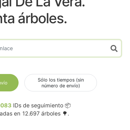
al De La Vera.
nta árboles.
Sólo los tiempos (sin
nvío
número de envío)
.083
IDs de seguimiento 📦
madas en
12.697
árboles 🌳.