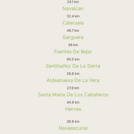
24.1 km
Navalcan
32.4 km
Caleruela
49.7 km
Garguera
49 km
Fuentes De Bejar
60.5 km
Santibañez De La Sierra
28.8 km
Aldeanueva De La Vera
27.9 km
Santa Maria De Los Caballeros
44.8 km
Hervas
36.8 km
Navaescurial