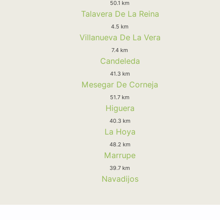
50.1 km
Talavera De La Reina
4.5 km
Villanueva De La Vera
7.4 km
Candeleda
41.3 km
Mesegar De Corneja
51.7 km
Higuera
40.3 km
La Hoya
48.2 km
Marrupe
39.7 km
Navadijos