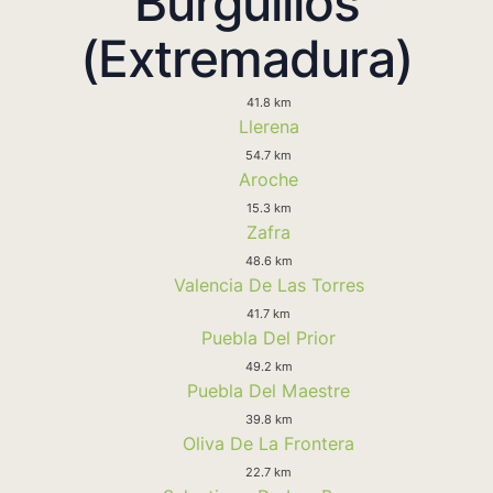
Burguillos
(Extremadura)
41.8 km
Llerena
54.7 km
Aroche
15.3 km
Zafra
48.6 km
Valencia De Las Torres
41.7 km
Puebla Del Prior
49.2 km
Puebla Del Maestre
39.8 km
Oliva De La Frontera
22.7 km