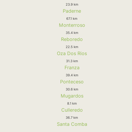
23.9 km
Paderne
67.1 km
Monterroso
35.4 km
Reboredo
22.5 km
Oza Dos Rios
31.3 km
Franza
39.4 km
Ponteceso
30.6 km
Mugardos
8.1 km
Culleredo
36.7 km
Santa Comba