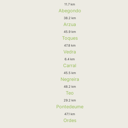
11.7 km
Abegondo
38.2 km
Arzua
45.9 km
Toques
47.8 km
Vedra
6.4 km
Carral
45.5 km
Negreira
48.2 km
Teo
29.2 km
Pontedeume
47.1 km
Ordes