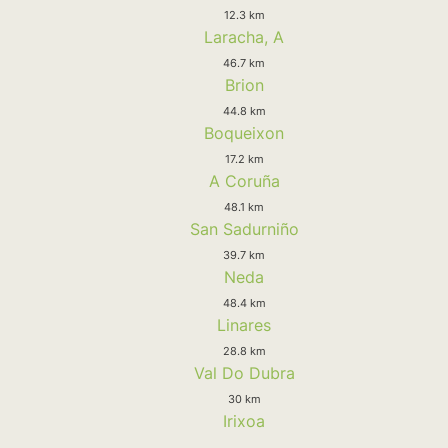
12.3 km
Laracha, A
46.7 km
Brion
44.8 km
Boqueixon
17.2 km
A Coruña
48.1 km
San Sadurniño
39.7 km
Neda
48.4 km
Linares
28.8 km
Val Do Dubra
30 km
Irixoa