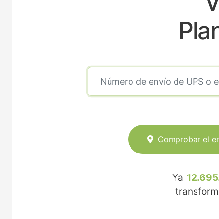
V
Pla
Comprobar el e
Ya
12.695
transfor