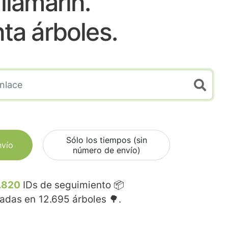
ilamarin.
nta árboles.
Sólo los tiempos (sin
nvío
número de envío)
.820
IDs de seguimiento 📦
madas en
12.695
árboles 🌳.