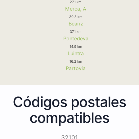
27.1 km
Merca, A
30.8 km
Beariz
37.1 km
Pontedeva
14.9 km
Luintra
16.2 km
Partovia
Códigos postales
compatibles
32101