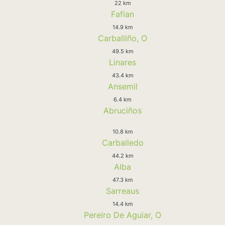
22 km
Fafian
14.9 km
Carballiño, O
49.5 km
Linares
43.4 km
Ansemil
6.4 km
Abruciños
10.8 km
Carballedo
44.2 km
Alba
47.3 km
Sarreaus
14.4 km
Pereiro De Aguiar, O