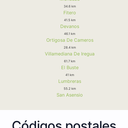
34.6 km
Fitero
41.5 km
Devanos
46.1 km
Ortigosa De Cameros
28.4 km
Villamediana De Iregua
61.7 km
El Buste
41 km
Lumbreras
55.2 km
San Asensio
Códigos postales