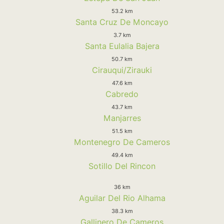
53.2 km
Santa Cruz De Moncayo
3.7 km
Santa Eulalia Bajera
50.7 km
Cirauqui/Zirauki
47.6 km
Cabredo
43.7 km
Manjarres
51.5 km
Montenegro De Cameros
49.4 km
Sotillo Del Rincon
36 km
Aguilar Del Rio Alhama
38.3 km
Gallinero De Cameros