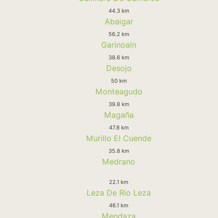
44.3 km
Abaigar
56.2 km
Garinoain
38.6 km
Desojo
50 km
Monteagudo
39.8 km
Magaña
47.8 km
Murillo El Cuende
35.8 km
Medrano
22.1 km
Leza De Rio Leza
46.1 km
Mendaza