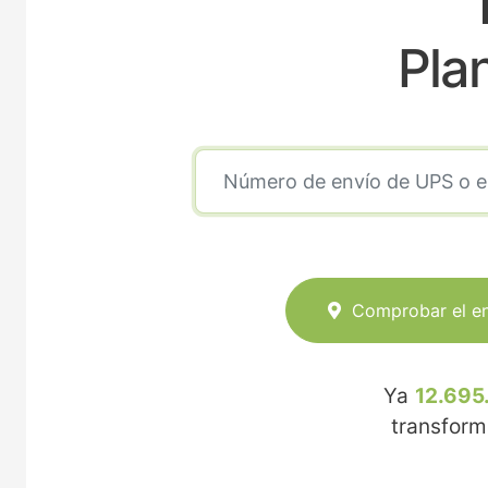
T
Pla
Comprobar el e
Ya
12.695
transfor