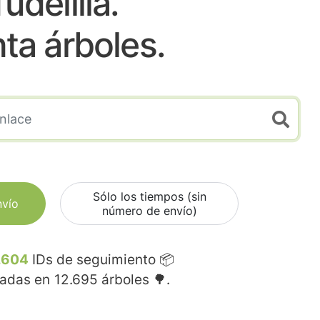
udelilla.
nta árboles.
Sólo los tiempos (sin
nvío
número de envío)
.604
IDs de seguimiento 📦
madas en
12.695
árboles 🌳.