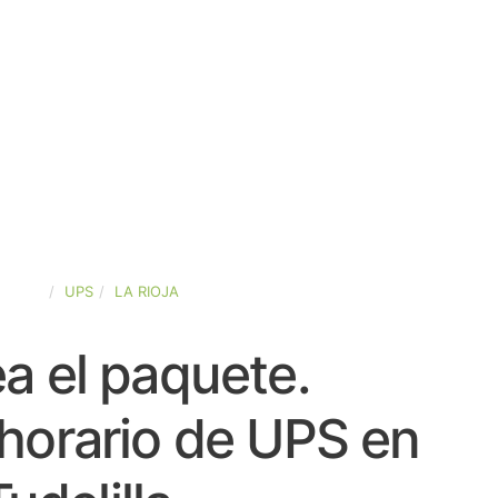
SPAÑA
UPS
LA RIOJA
a el paquete.
horario de UPS en