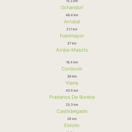
15.3 km
Ochanduri
48.4 km
Arrubal
21.1 km
Fuenmayor
37 km
Arraia-Maeztu
18.4 km
Cordovin
39 km
Viana
43.5 km
Pradanos De Bureba
25.3 km
Castildelgado
26 km
Estollo