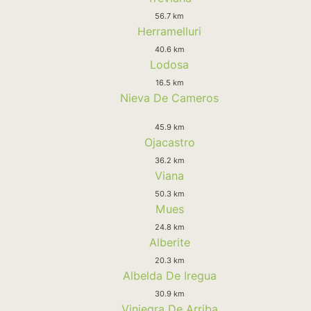
56.7 km
Herramelluri
40.6 km
Lodosa
16.5 km
Nieva De Cameros
45.9 km
Ojacastro
36.2 km
Viana
50.3 km
Mues
24.8 km
Alberite
20.3 km
Albelda De Iregua
30.9 km
Viniegra De Arriba