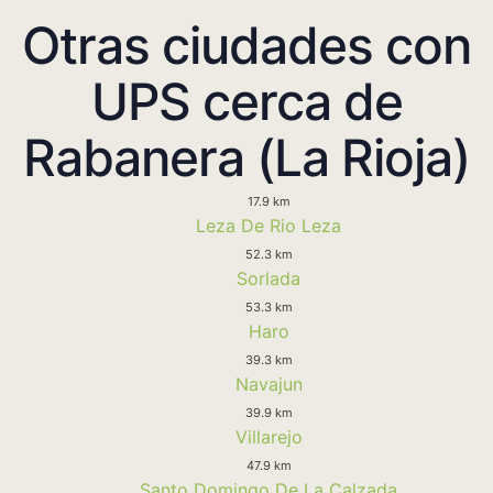
Otras ciudades con
UPS cerca de
Rabanera (La Rioja)
17.9 km
Leza De Rio Leza
52.3 km
Sorlada
53.3 km
Haro
39.3 km
Navajun
39.9 km
Villarejo
47.9 km
Santo Domingo De La Calzada