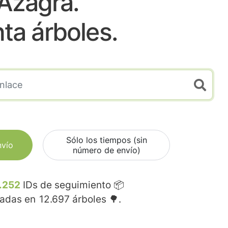
Azagra.
nta árboles.
Sólo los tiempos (sin
nvío
número de envío)
.252
IDs de seguimiento 📦
madas en
12.697
árboles 🌳.