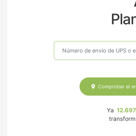
Pla
Comprobar el e
Ya
12.697
transfor