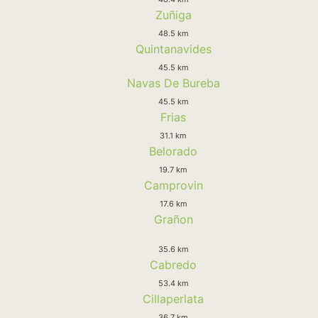
Zuñiga
48.5 km
Quintanavides
45.5 km
Navas De Bureba
45.5 km
Frias
31.1 km
Belorado
19.7 km
Camprovin
17.6 km
Grañon
35.6 km
Cabredo
53.4 km
Cillaperlata
36.7 km