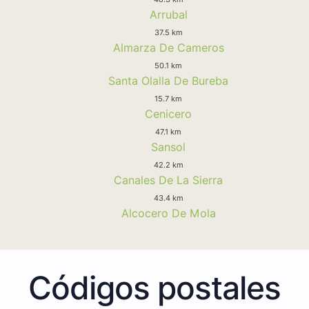
Arrubal
37.5 km
Almarza De Cameros
50.1 km
Santa Olalla De Bureba
15.7 km
Cenicero
47.1 km
Sansol
42.2 km
Canales De La Sierra
43.4 km
Alcocero De Mola
Códigos postales