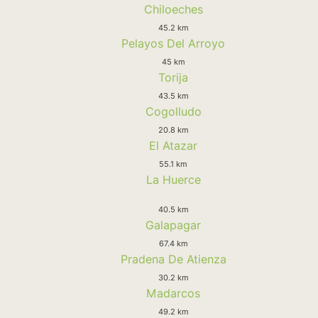
Chiloeches
45.2 km
Pelayos Del Arroyo
45 km
Torija
43.5 km
Cogolludo
20.8 km
El Atazar
55.1 km
La Huerce
40.5 km
Galapagar
67.4 km
Pradena De Atienza
30.2 km
Madarcos
49.2 km