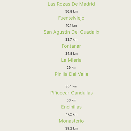
Las Rozas De Madrid
56.8 km
Fuentelviejo
10.1 km
San Agustin Del Guadalix
33.7 km
Fontanar
34.8 km
La Mierla
29 km
Pinilla Del Valle
30.1 km
Piñuecar-Gandullas
56 km
Encinillas
47.2 km
Monasterio
39.2 km