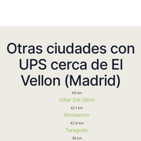
Otras ciudades con
UPS cerca de El
Vellon (Madrid)
56 km
Villar Del Olmo
42.1 km
Montarron
42.8 km
Taragudo
38 km