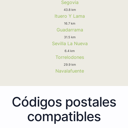
Segovia
43.8 km
Ituero Y Lama
16.7 km
Guadarrama
31.5 km
Sevilla La Nueva
6.4 km
Torrelodones
29.9 km
Navalafuente
Códigos postales
compatibles