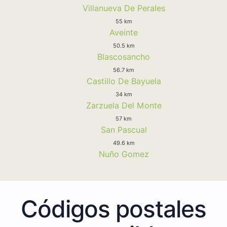
Villanueva De Perales
55 km
Aveinte
50.5 km
Blascosancho
56.7 km
Castillo De Bayuela
34 km
Zarzuela Del Monte
57 km
San Pascual
49.6 km
Nuño Gomez
Códigos postales