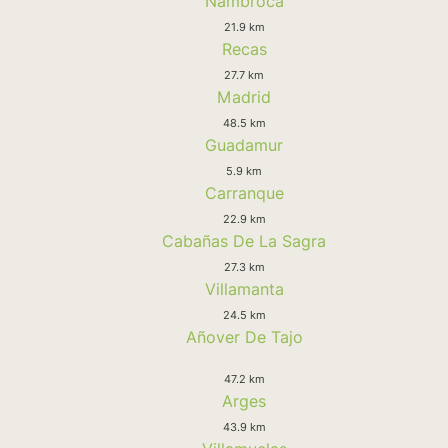
Nambroca
21.9 km
Recas
27.7 km
Madrid
48.5 km
Guadamur
5.9 km
Carranque
22.9 km
Cabañas De La Sagra
27.3 km
Villamanta
24.5 km
Añover De Tajo
47.2 km
Arges
43.9 km