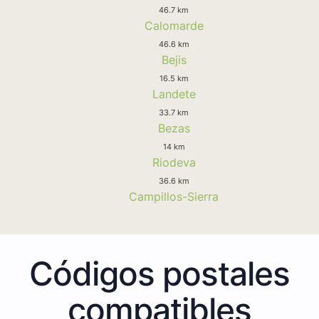
46.7 km
Calomarde
46.6 km
Bejis
16.5 km
Landete
33.7 km
Bezas
14 km
Riodeva
36.6 km
Campillos-Sierra
Códigos postales
compatibles