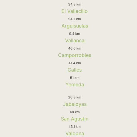
34.8 km
El Vallecillo
54.7 km
Arguisuelas
9.4 km
Vallanca
46.6 km
Camporrobles
41.4 km
Calles
51 km
Yemeda
26.3 km
Jabaloyas
48 km
San Agustin
43.1 km
Valbona