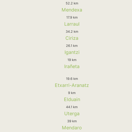
52.2 km
Mendexa
17.9 km
Larraul
34.2 km
Ciriza
26.1 km
Igantzi
19 km
Irañeta
19.6 km
Etxarri-Aranatz
9 km
Elduain
44.1 km
Uterga
39 km
Mendaro