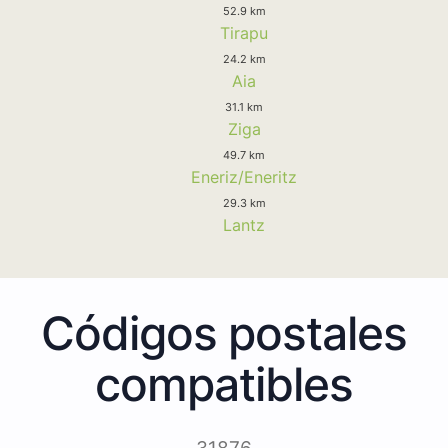
52.9 km
Tirapu
24.2 km
Aia
31.1 km
Ziga
49.7 km
Eneriz/Eneritz
29.3 km
Lantz
Códigos postales
compatibles