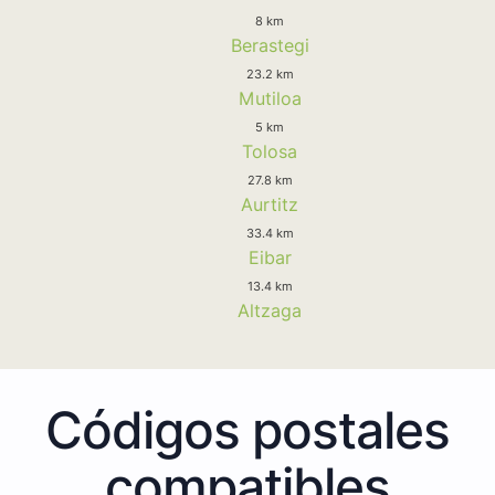
8 km
Berastegi
23.2 km
Mutiloa
5 km
Tolosa
27.8 km
Aurtitz
33.4 km
Eibar
13.4 km
Altzaga
Códigos postales
compatibles