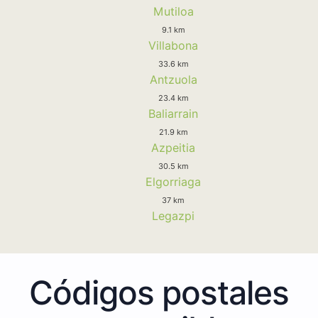
Mutiloa
9.1 km
Villabona
33.6 km
Antzuola
23.4 km
Baliarrain
21.9 km
Azpeitia
30.5 km
Elgorriaga
37 km
Legazpi
Códigos postales