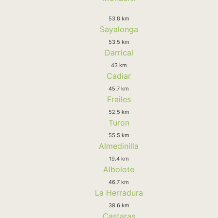
53.8 km
Sayalonga
53.5 km
Darrical
43 km
Cadiar
45.7 km
Frailes
52.5 km
Turon
55.5 km
Almedinilla
19.4 km
Albolote
46.7 km
La Herradura
38.6 km
Castaras