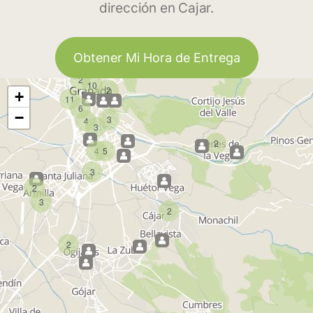
dirección en Cajar.
Obtener Mi Hora de Entrega
2
10
2
+
11
6
−
3
4
3
2
4
5
3
2
3
2
2