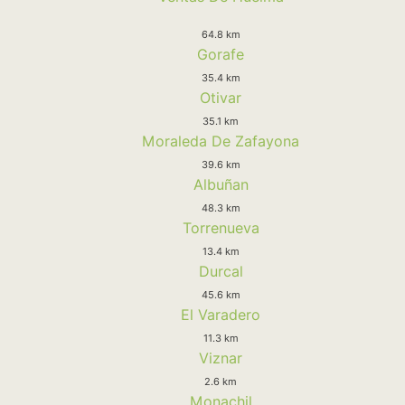
64.8 km
Gorafe
35.4 km
Otivar
35.1 km
Moraleda De Zafayona
39.6 km
Albuñan
48.3 km
Torrenueva
13.4 km
Durcal
45.6 km
El Varadero
11.3 km
Viznar
2.6 km
Monachil