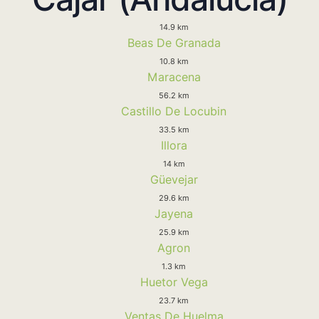
14.9 km
Beas De Granada
10.8 km
Maracena
56.2 km
Castillo De Locubin
33.5 km
Illora
14 km
Güevejar
29.6 km
Jayena
25.9 km
Agron
1.3 km
Huetor Vega
23.7 km
Ventas De Huelma