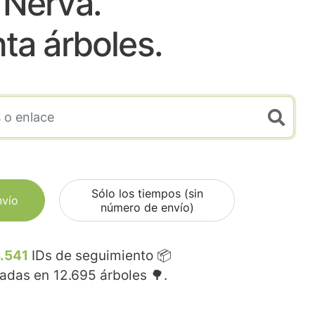
Nerva.
nta árboles.
Sólo los tiempos (sin
nvío
número de envío)
.541
IDs de seguimiento 📦
madas en
12.695
árboles 🌳.