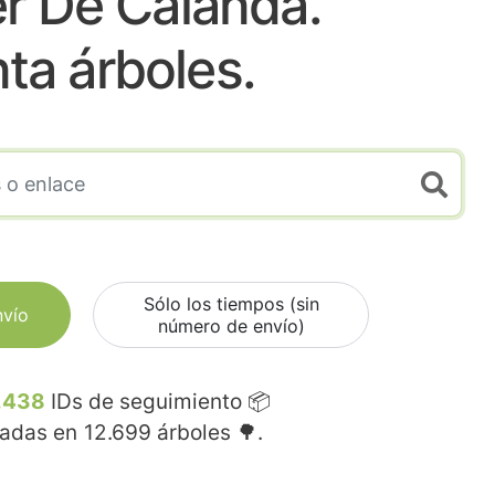
r De Calanda.
nta árboles.
Sólo los tiempos (sin
nvío
número de envío)
.438
IDs de seguimiento 📦
madas en
12.699
árboles 🌳.