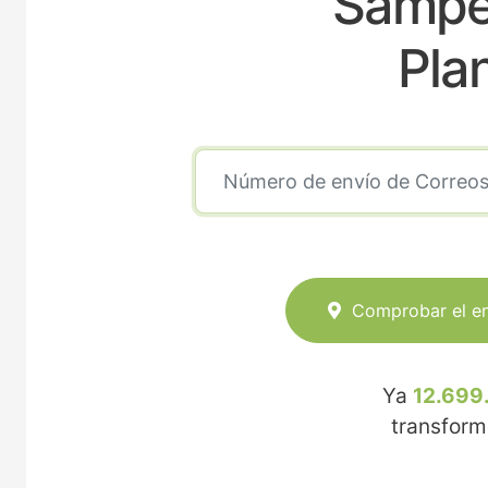
Sampe
Pla
Comprobar el e
Ya
12.699
transfor