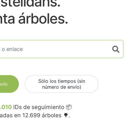
stelldans.
nta árboles.
Sólo los tiempos (sin
nvío
número de envío)
.010
IDs de seguimiento 📦
madas en
12.699
árboles 🌳.