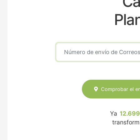
Ca
Pla
Comprobar el e
Ya
12.699
transfor