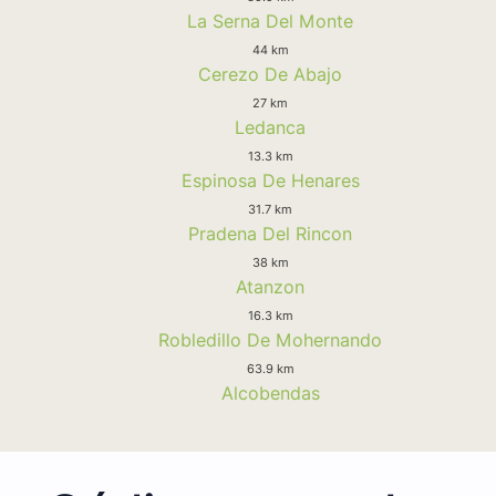
La Serna Del Monte
44 km
Cerezo De Abajo
27 km
Ledanca
13.3 km
Espinosa De Henares
31.7 km
Pradena Del Rincon
38 km
Atanzon
16.3 km
Robledillo De Mohernando
63.9 km
Alcobendas