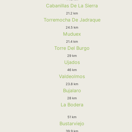
Cabanillas De La Sierra
21.2 km
Torremocha De Jadraque
24.5 km
Muduex
21.4 km
Torre Del Burgo
29 km
Ujados
46 km
Valdeolmos
23.8 km
Bujalaro
28 km
La Bodera
51 km
Bustarviejo
39.9 km