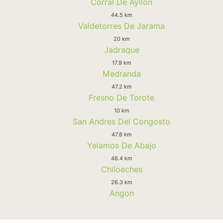
Corral De Ayllon
44.5 km
Valdetorres De Jarama
20 km
Jadraque
17.9 km
Medranda
47.2 km
Fresno De Torote
10 km
San Andres Del Congosto
47.8 km
Yelamos De Abajo
46.4 km
Chiloeches
26.3 km
Angon