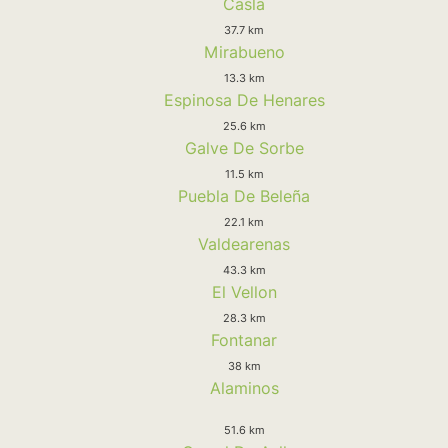
Casla
37.7 km
Mirabueno
13.3 km
Espinosa De Henares
25.6 km
Galve De Sorbe
11.5 km
Puebla De Beleña
22.1 km
Valdearenas
43.3 km
El Vellon
28.3 km
Fontanar
38 km
Alaminos
51.6 km