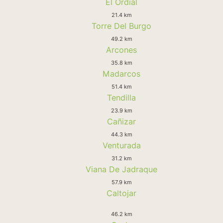
El Ordial
21.4 km
Torre Del Burgo
49.2 km
Arcones
35.8 km
Madarcos
51.4 km
Tendilla
23.9 km
Cañizar
44.3 km
Venturada
31.2 km
Viana De Jadraque
57.9 km
Caltojar
46.2 km