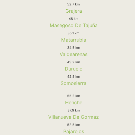
52.7 km
Grajera
46 km
Masegoso De Tajuña
35.1 km
Matarrubia
34.5 km
Valdearenas
49.2 km
Duruelo
42.8 km
Somosierra
55.2 km
Henche
37.9 km
Villanueva De Gormaz
52.5 km
Pajarejos