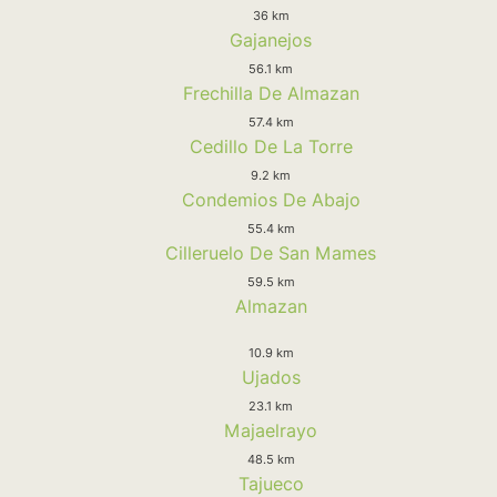
36 km
Gajanejos
56.1 km
Frechilla De Almazan
57.4 km
Cedillo De La Torre
9.2 km
Condemios De Abajo
55.4 km
Cilleruelo De San Mames
59.5 km
Almazan
10.9 km
Ujados
23.1 km
Majaelrayo
48.5 km
Tajueco