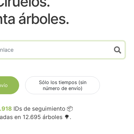
Ciruelos.
nta árboles.
Sólo los tiempos (sin
nvío
número de envío)
.918
IDs de seguimiento 📦
madas en
12.695
árboles 🌳.