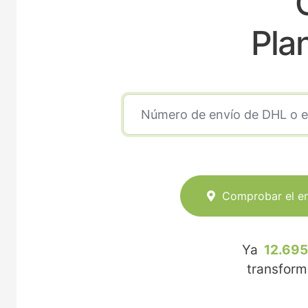
Pla
Comprobar el e
Ya
12.695
transfor