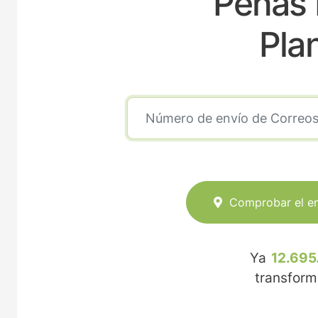
Peñas 
Pla
Comprobar el e
Ya
12.695
transfor