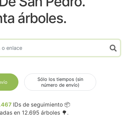
De San Pedro.
nta árboles.
Sólo los tiempos (sin
nvío
número de envío)
.467
IDs de seguimiento 📦
madas en
12.695
árboles 🌳.